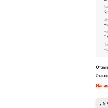
скотч
Ви
эта л
К
как и
Цв
зерка
Ч
полиэ
Ма
свойс
П
скотч
имеют
На
На
обесп
коэфф
повер
Свойс
Отзы
за св
Отзыво
двухс
выгод
Напис
специ
устой
масла
испол