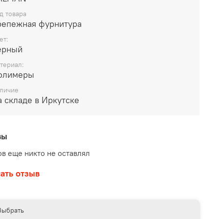
 с хорошей адгезией. Чем зарекомендовала себя
д товара
ента Такая клейкая лента зарекомендовала себя
репежная фурнитура
деальный инструмент для надежного монтажа
ет:
л. Липкая лента изготавливается на базе
ерный
тилена черного цвета, а превосходные клеевые
териал:
тва обеспечивает вспененная основа. Такой
олимеры
 склеивает даже те составляющие, которые
 различную текстуру поверхности. Лента
личие
 складе в Иркутске
ечивает сцепление с очень большим
ициентом плоскости, повторяя рельеф
хности, заполняя шероховатости и неровности.
тва зеленой двухсторонней клейкой ленты Из-
вы
оих уникальных клейких способностей
в еще никто не оставлял
торонняя клейка лента имеет ряд преимуществ,
но выделяющих ее среди других
ать отзыв
ализированных лент. Скотч обладает высокой
чивостью к сжатию, ультрафиолетовым лучам,
м, пластификаторам, растворителям. Работы с
Выбрать
ьзованием такой клейкой ленты могут