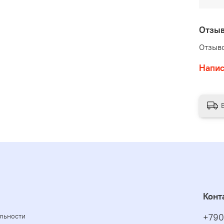
Отзы
Отзыво
Напис
Конт
льности
+790