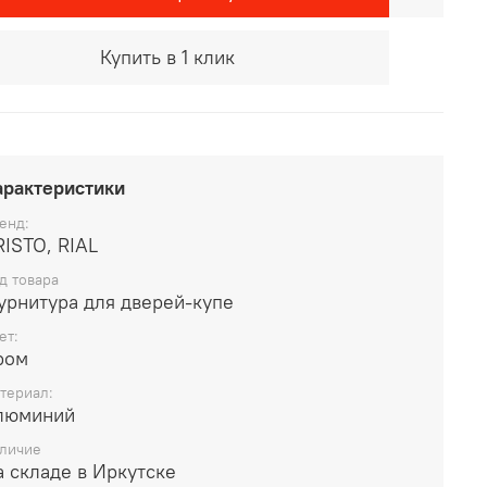
Купить в 1 клик
арактеристики
енд:
ARISTO, RIAL
д товара
урнитура для дверей-купе
ет:
ром
териал:
люминий
личие
 складе в Иркутске