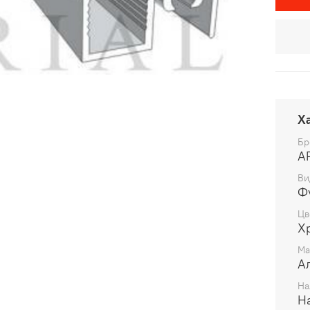
Х
Бр
Ви
Ф
Цв
Х
Ма
А
На
На