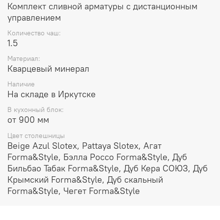
Комплект сливной арматуры с дистанционным
предметы с острыми концами, это может привести
управлением
к сколу материала.
Не подвергайте мойку нагреву свыше 180° С.
Количество чаш:
(Внимание! Температура дна кастрюли, только что
1.5
снятой с плиты/вынутой из духовки, может
достигать 600° С.).
Материал:
Не используйте абразивные и хлорсодержащие
Кварцевый минерал
чистящие средства, сильные растворители,
Наличие
кислоты, щелочи и т.д. При попадании таких
На складе в Иркутске
веществ на поверхность мойки немедленно
промойте ее водой.
В кухонный блок:
Не выливайте в мойку кипящее масло, оно может
от 900 мм
повредить резиновые и пластиковые детали слива
и сифона.
Цвет столешницы
Beige Azul Slotex, Pattaya Slotex, Агат
Мы рекомендуем ухаживать за мойкой с помощью
Forma&Style, Бэлла Россо Forma&Style, Дуб
мягкой губки и средства для мытья посуды:
Бильбао Табак Forma&Style, Дуб Кера СОЮЗ, Дуб
Крымский Forma&Style, Дуб скальный
Возьмите любое чистящее кремо- или
Forma&Style, Чегет Forma&Style
гелеобразное средство для кухни.
Нанесите средство на губку, вымойте чашу и
рабочую зону раковины, ополосните проточной