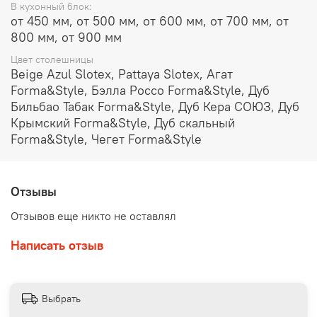
В кухонный блок:
промойте ее водой.
от 450 мм, от 500 мм, от 600 мм, от 700 мм, от
Не выливайте в мойку кипящее масло, оно может
800 мм, от 900 мм
повредить резиновые и пластиковые детали слива
и сифона.
Цвет столешницы
Beige Azul Slotex, Pattaya Slotex, Агат
Мы рекомендуем ухаживать за мойкой с помощью
Forma&Style, Бэлла Россо Forma&Style, Дуб
мягкой губки и средства для мытья посуды:
Бильбао Табак Forma&Style, Дуб Кера СОЮЗ, Дуб
Возьмите любое чистящее кремо- или
Крымский Forma&Style, Дуб скальный
гелеобразное средство для кухни.
Forma&Style, Чегет Forma&Style
Нанесите средство на губку, вымойте чашу и
рабочую зону раковины, ополосните проточной
водой.
Отзывы
Вытрите насухо полотенцем или тряпкой.
Отзывов еще никто не оставлял
Регулярный уход позволит не допустить образования
трудновыводимых пятен и известкового налета от
Написать отзыв
жесткой воды.
Как убрать известковый налет с кварцевой мойки.
При ежедневном использовании мойки на ее
Выбрать
поверхности, особенно на дне, может образовываться