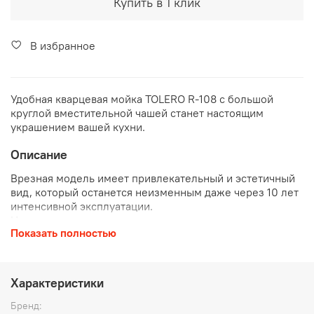
Купить в 1 клик
В избранное
Удобная кварцевая мойка TOLERO R-108 с большой
круглой вместительной чашей станет настоящим
украшением вашей кухни.
Описание
Врезная модель имеет привлекательный и эстетичный
вид, который останется неизменным даже через 10 лет
интенсивной эксплуатации.
Цельнолитая модель имеет одинаковую твердость и
Показать полностью
прочность по всей глубине. Такие высокие
эксплуатационные показатели обеспечивает особая
технология изготовления.
Большая круглая чаша размещена в центре мойки. Ее
Характеристики
размеры позволяют мыть кухонную утварь больших
размеров. Мойка прочная, и на ней не появятся
Бренд: