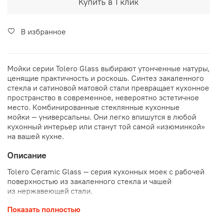
Купить в 1 клик
В избранное
Мойки серии Tolero Glass выбирают утонченные натуры,
ценящие практичность и роскошь. Синтез закаленного
стекла и сатиновой матовой стали превращает кухонное
пространство в современное, невероятно эстетичное
место. Комбинированные стеклянные кухонные
мойки — универсальны. Они легко впишутся в любой
кухонный интерьер или станут той самой «изюминкой»
на вашей кухне.
Описание
Tolero Ceramic Glass — серия кухонных моек с рабочей
поверхностью из закаленного стекла и чашей
из нержавеющей стали.
Термостойкое закаленное стекло
изготовлено
Показать полностью
по уникальной технологии и имеет толщину 8 мм.