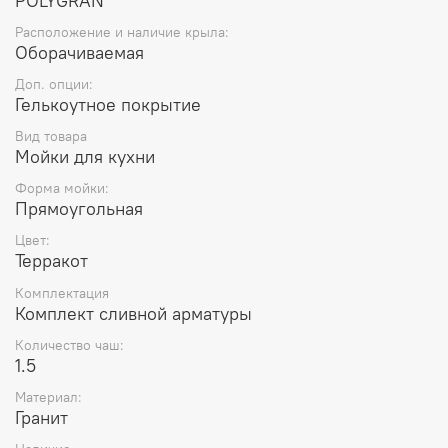
POLYGRAN
российской канализации.
Расположение и наличие крыла:
В комплект мойки входит: сливная арматура с
Оборачиваемая
нержавеющим клапаном, сифон, инструкция по
установке. ​
Доп. опции:
Тип монтажа – врезная накладная.
Гелькоутное покрытие
Вид товара
Мойки для кухни
Форма мойки:
Прямоугольная
Цвет:
Терракот
Комплектация
Комплект сливной арматуры
Количество чаш:
1.5
Материал:
Гранит