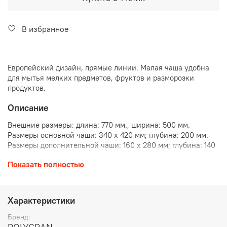
В избранное
Европейский дизайн, прямые линии. Малая чаша удобна
для мытья мелких предметов, фруктов и разморозки
продуктов.
Описание
Внешние размеры: длина: 770 мм., ширина: 500 мм.
Размеры основной чаши: 340 х 420 мм; глубина: 200 мм.
Размеры дополнительной чаши: 160 х 280 мм; глубина: 140
мм.
Показать полностью
Размер выпускного отверстия составляет 3,5″ OKG, что
идеально подходит для установки измельчителя пищевых
отходов (диспоузера).
Не требует крепления к столешнице, благодаря
Характеристики
собственному весу. Крепится в посадочное отверстие
только на клей-герметик.
Бренд:
Сливная арматура адаптирована к требованиям