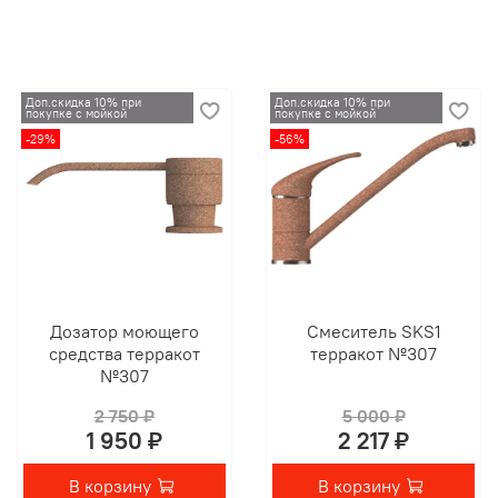
Доп.скидка 10% при
Доп.скидка 10% при
покупке с мойкой
покупке с мойкой
-29%
-56%
Дозатор моющего
Смеситель SKS1
средства терракот
терракот №307
№307
2 750 ₽
5 000 ₽
1 950 ₽
2 217 ₽
В корзину
В корзину