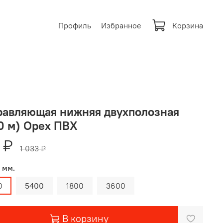
Профиль
Избранное
Корзина
равляющая нижняя двухполозная
0 м) Орех ПВХ
 ₽
1 033 ₽
 мм.
0
5400
1800
3600
В корзину