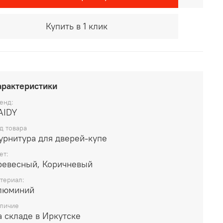
Купить в 1 клик
арактеристики
енд:
AIDY
д товара
урнитура для дверей-купе
ет:
Древесный, Коричневый
териал:
люминий
личие
 складе в Иркутске