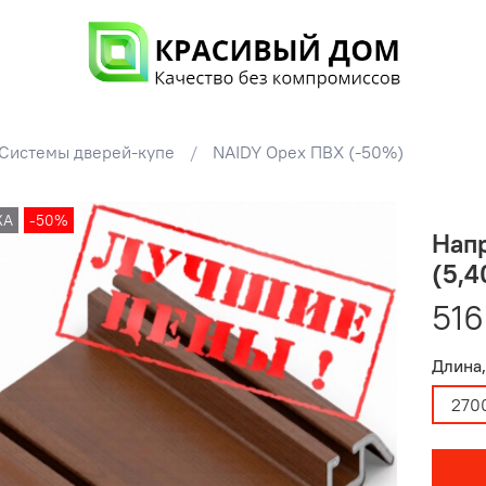
Системы дверей-купе
NAIDY Орех ПВХ (-50%)
ЖА
-50%
Нап
(5,4
516
Длина,
270