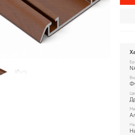
Х
Бр
N
Ви
Ф
Цв
Ма
А
На
На