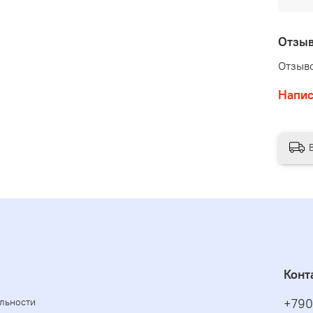
Отзы
Отзыво
Напис
Конт
льности
+790