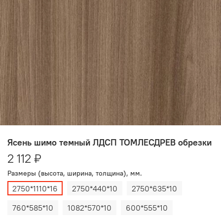
Ясень шимо темный ЛДСП ТОМЛЕСДРЕВ обрезки
2 112 ₽
Размеры (высота, ширина, толщина), мм.
2750*1110*16
2750*440*10
2750*635*10
760*585*10
1082*570*10
600*555*10