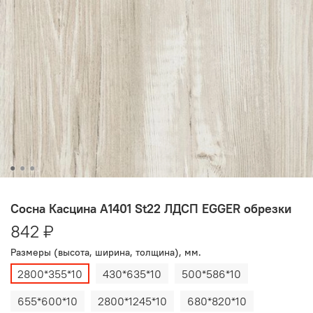
Сосна Касцина A1401 St22 ЛДСП EGGER обрезки
842 ₽
Размеры (высота, ширина, толщина), мм.
2800*355*10
430*635*10
500*586*10
655*600*10
2800*1245*10
680*820*10