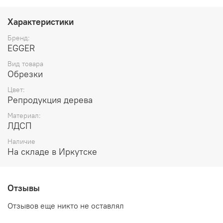
Например, для дверей-купе это лучший материал из
древесно-стружечных плит.
Поверхность
Характеристики
износостойкая, её трудно поцарапать. Не выцветает на
солнце.
Бренд:
EGGER
Вид товара
Обрезки
Цвет:
Репродукция дерева
Материал:
ЛДСП
Наличие
На складе в Иркутске
Отзывы
Отзывов еще никто не оставлял