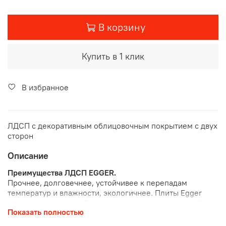
В корзину
Купить в 1 клик
В избранное
ЛДСП с декоративным облицовочным покрытием с двух
сторон
Описание
Преимущества ЛДСП EGGER.
Прочнее, долговечнее, устойчивее к перепадам
температур и влажности, экологичнее. Плиты Egger
производятся из хвойных пород древесины, это даёт
Показать полностью
более высокую плотность, что коренным образом
влияет на технические свойства в лучшую сторону.