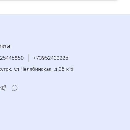
акты
25445850
+73952432225
утск, ул Челябинская, д 26 к 5