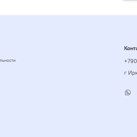
Конт
льности
+790
г Ирк