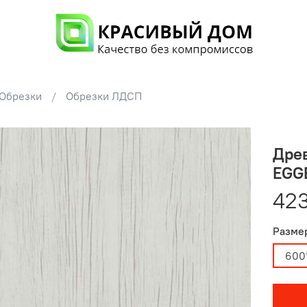
Обрезки
Обрезки ЛДСП
Древ
EGG
423
Размер
600