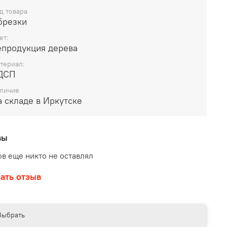
д товара
брезки
ет:
епродукция дерева
териал:
ДСП
личие
 складе в Иркутске
вы
в еще никто не оставлял
ать отзыв
Выбрать