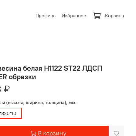
Профиль
Избранное
Корзина
есина белая H1122 ST22 ЛДСП
ER обрезки
 ₽
ы (высота, ширина, толщина), мм.
*820*10
В корзину