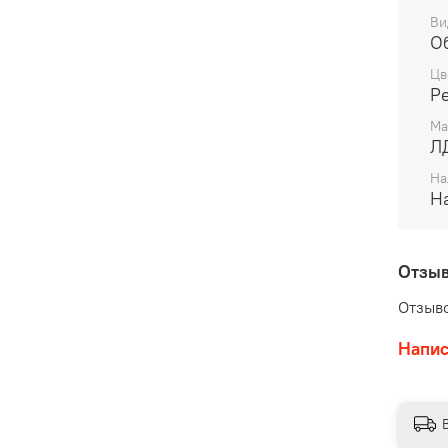
Ви
О
Цв
Р
Ма
Л
На
На
Отзы
Отзыво
Напис