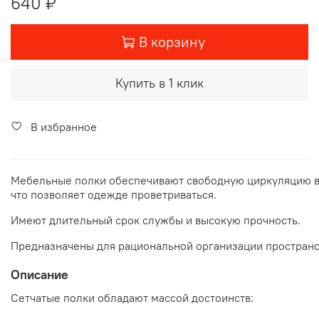
640 ₽
В корзину
Купить в 1 клик
В избранное
Мебельные
полки
обеспечивают
свободную
циркуляцию
что
позволяет
одежде
проветриваться
.
Имеют
длительный
срок
службы
и
высокую
прочность
.
Предназначены
для
рациональной
организации
пространс
Описание
Сетчатые полки обладают массой достоинств: