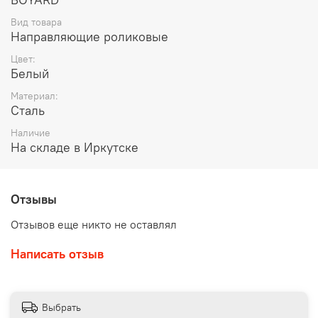
Вид товара
Наличие толкателя и доводчика: Нет
Направляющие роликовые
Несущая способность (на пару): 10кг
Цвет:
Белый
Количество в упаковке: 25
Материал:
Сталь
Наличие
На складе в Иркутске
Отзывы
Отзывов еще никто не оставлял
Написать отзыв
Выбрать