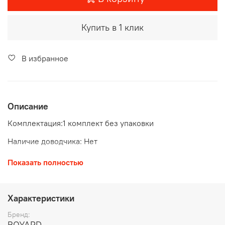
Купить в 1 клик
В избранное
Описание
Комплектация:
1 комплект без упаковки
Наличие доводчика: Нет
Тип выдвижения: Неполное выдвижение
Показать полностью
Тип конструкции направляющих: Роликовые
направляющие
Характеристики
Монтажная длина: 450мм
Бренд:
Наличие толкателя: Нет
BOYARD