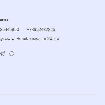
акты
25445850
+73952432225
утск, ул Челябинская, д 26 к 5