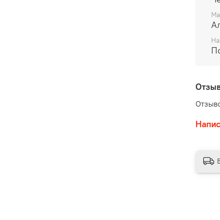
Ма
А
На
П
Отзы
Отзыво
Напис