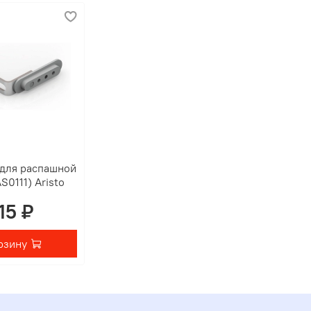
для распашной
S0111) Aristo
15 ₽
рзину