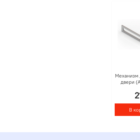
Механизм 
двери (A
2
В ко