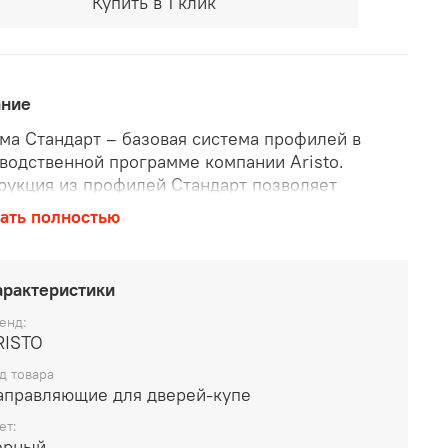
Купить в 1 клик
ание
ма Стандарт – базовая система профилей в
водственной программе компании Aristo.
рукция из профилей Стандарт позволяет
живать высокие нагрузки и изготавливать двери
ать полностью
их размеров (шириной
до 1500 мм
, высотой̆
до
 мм
и весом
до 100 кг
).
арактеристики
енд:
RISTO
д товара
аправляющие для дверей-купе
ет:
ерный