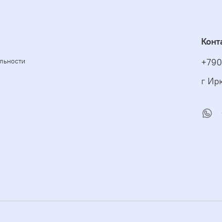
Конт
льности
+790
г Ирк