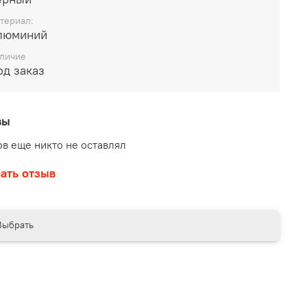
териал:
люминий
личие
од заказ
вы
в еще никто не оставлял
ать отзыв
Выбрать