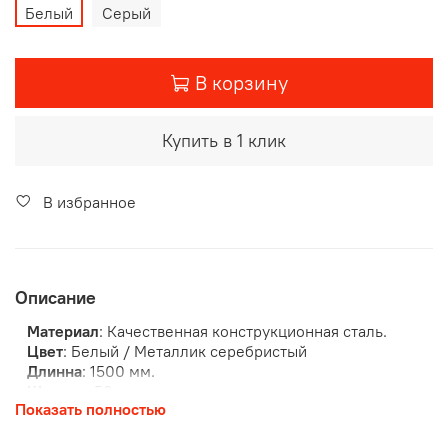
Белый
Серый
В корзину
Купить в 1 клик
В избранное
Описание
Материал
: Качественная конструкционная сталь.
Цвет
: Белый / Металлик серебристый
Длинна
: 1500 мм.
Ширина
: 58 мм.
Показать полностью
Высота
: 24 мм.
Количество штук в упаковке
: 6 штук.