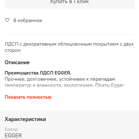
Купить в 1 клик
В избранное
ЛДСП с декоративным облицовочным покрытием с двух
сторон
Описание
Преимущества ЛДСП EGGER.
Прочнее, долговечнее, устойчивее к перепадам
температур и влажности, экологичнее. Плиты Egger
производятся из хвойных пород древесины, это даёт
Показать полностью
более высокую плотность, что коренным образом
влияет на технические свойства в лучшую сторону.
Например, для дверей-купе это лучший материал из
древесно-стружечных плит.
Поверхность
Характеристики
износостойкая, её трудно поцарапать. Не выцветает на
солнце.
Бренд:
EGGER