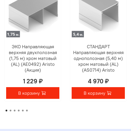
позволяет изготовить заказ за 1–7 дней.
Индивидуальный подход:
Работаем строго по
вашим размерам и эскизам.
Гарантия качества:
Используем только
оригинальные комплектующие Aristo и Egger.
ЭКО Направляющая
СТАНДАРТ
верхняя двухполозная
Направляющая верхняя
(1,75 м) хром матовый
однополозная (5,40 м)
(AL) (AE0492) Aristo
хром матовый (AL)
(Акция)
(AS0714) Aristo
1 229 ₽
4 970 ₽
В корзину
В корзину