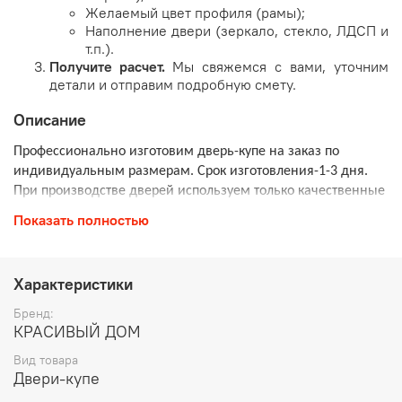
Желаемый цвет профиля (рамы);
Наполнение двери (зеркало, стекло, ЛДСП и
т.п.).
Получите расчет.
Мы свяжемся с вами, уточним
детали и отправим подробную смету.
Описание
Профессионально изготовим дверь-купе на заказ по
индивидуальным размерам. Срок изготовления-1-3 дня.
При производстве дверей используем только качественные
материалы и надежную фурнитуру.
Показать полностью
Материалы используемые для изготовления дверей-купе:
Зеркала Mirox MNGE (Бельгия)
- экологически чистые
Характеристики
зеркала нового поколения. Использование меди и
Бренд:
формальдегида исключено из производства, а содержание
КРАСИВЫЙ ДОМ
свинца в краске, защищающей серебряное покрытие
уменьшено до минимальных показателей,
в 10 раз более
Вид товара
Двери-купе
устойчивы к коррозии, чем обычные.