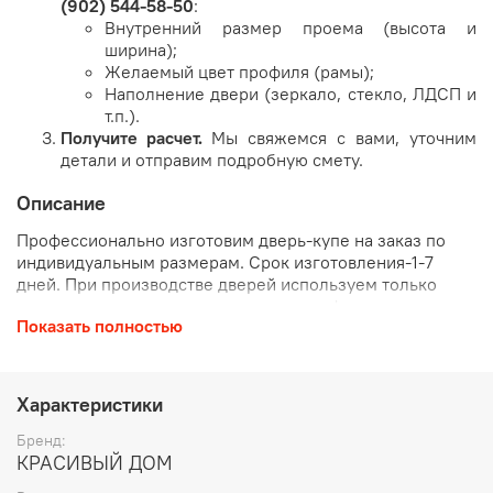
(902) 544-58-50
:
Внутренний размер проема (высота и
ширина);
Желаемый цвет профиля (рамы);
Наполнение двери (зеркало, стекло, ЛДСП и
т.п.).
Получите расчет.
Мы свяжемся с вами, уточним
детали и отправим подробную смету.
Описание
Профессионально изготовим дверь-купе на заказ по
индивидуальным размерам. Срок изготовления-1-7
дней. При производстве дверей используем только
качественные материалы и надежную фурнитуру.
Показать полностью
Материалы используемые для изготовления дверей-
купе:
Характеристики
Зеркала Mirox MNGE (Бельгия)
- э
кологически чистые
зеркала нового поколения. И
спользование меди и
Бренд:
формальдегида исключено из производства, а
КРАСИВЫЙ ДОМ
содержание свинца в краске, защищающей серебряное