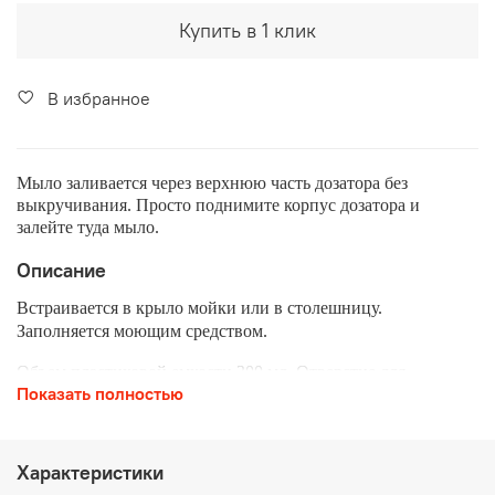
Купить в 1 клик
В избранное
Мыло заливается через верхнюю часть дозатора без
выкручивания. Просто поднимите корпус дозатора и
залейте туда мыло.
Описание
Встраивается в крыло мойки или в столешницу.
Заполняется моющим средством.
Объем пластиковой емкости 300 мл. Отверстие для
Показать полностью
монтажа-35 мм. Угол поворота 360. Диаметр: 36 мм. Длина
носика: 70 мм. Корпус из латуни.
Мыло заливается через верхнюю часть дозатора без
Характеристики
выкручивания.